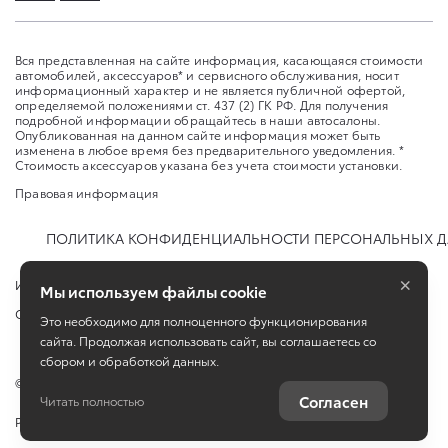
Вся представленная на сайте информация, касающаяся стоимости
автомобилей, аксессуаров* и сервисного обслуживания, носит
информационный характер и не является публичной офертой,
определяемой положениями ст. 437 (2) ГК РФ. Для получения
подробной информации обращайтесь в наши автосалоны.
Опубликованная на данном сайте информация может быть
изменена в любое время без предварительного уведомления. *
Стоимость аксессуаров указана без учета стоимости установки.
Правовая информация
ПОЛИТИКА КОНФИДЕНЦИАЛЬНОСТИ ПЕРСОНАЛЬНЫХ 
×
Изменить настройку cookies
Мы используем файлы cookie
Сбросить cookie
Это необходимо для полноценного функционирования
сайта. Продолжая использовать сайт, вы соглашаетесь со
сбором и обработкой данных.
©
2026
ООО "Смарт-Т"
Согласен
Читать полностью
Работает на технологиях
TradeDealer