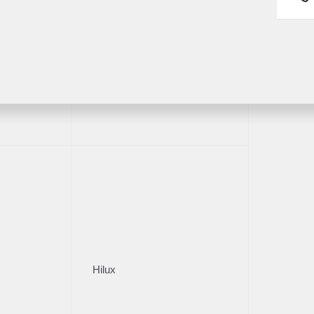
Fortuner
1/18
2
Hilux