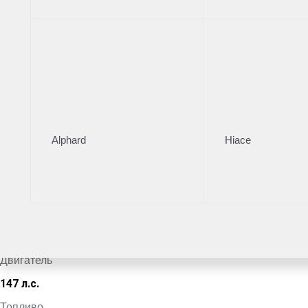
Тойота Центр Тула
·
+7 (4872) 703-307
Поделиться
Комплектация
Цвет кузова
Alphard
Hiace
Черный
VIN
*************7105
Кузов
Внедорожник
Двигатель
147 л.с.
Топливо