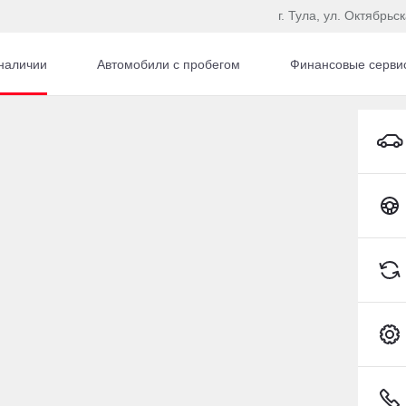
г. Тула, ул. Октябрьс
наличии
Автомобили с пробегом
Финансовые серви
 Pro
Chery Tiggo 7 Pro Внедорожник Бензин 1,5 л 147 л.с
Toyota C-HR