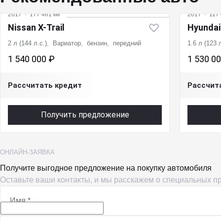
2017
·
177 461 км
2017
·
117 
Nissan X-Trail
Hyunda
2 л (144 л.с.), Вариатор, бензин, передний
1.6 л (123
1 540 000 ₽
1 530 0
Рассчитать кредит
Рассчит
Получить предложение
ОНЛАЙН-ЗАЯВКА
Получите выгодное предложение на покупку автомобиля
Оставьте ваши контакты, и мы расскажем о специальных 
Имя
*