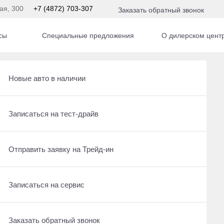
кая, 300
+7 (4872) 703-307
Заказать обратный звонок
сы
Специальные предложения
О дилерском цент
. Вариатор
Получить консультацию по кредиту
Рассчитать кредит
Новые авто в наличии
Отправить заявку на Трейд-ин
Записаться на сервис
Записаться на тест-драйв
Записаться на сервис
Отправить заявку на Трейд-ин
Отправить заявку на Трейд-ин
Заказать обратный звонок
Заказать обратный звонок
Записаться на сервис
Заказать обратный звонок