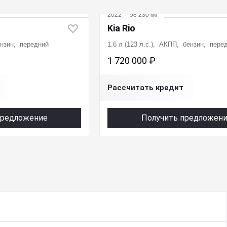
2022
·
58 230 км
Kia Rio
ензин, передний
1.6 л (123 л.с.), АКПП, бензин, пере
1 720 000 ₽
Рассчитать кредит
предложение
Получить предложен