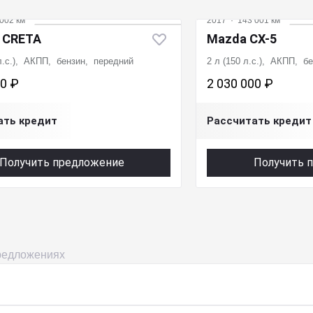
002 км
2017
·
143 001 км
i CRETA
Mazda CX-5
 л.с.), АКПП, бензин, передний
2 л (150 л.с.), АКПП, б
00 ₽
2 030 000 ₽
ать кредит
Рассчитать кредит
Получить предложение
Получить 
предложениях