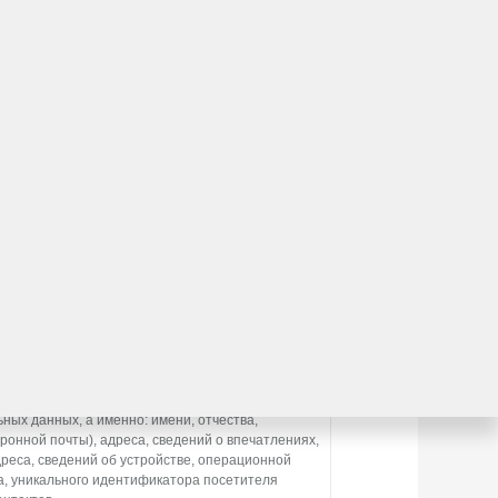
втомобиля?
льтирует вас по модельному ряду
ению
асие)
1031, Россия, Московская обл., г. о. Мытищи,
ператором персональных данных.
ных данных, а именно: имени, отчества,
ронной почты), адреса, сведений о впечатлениях,
дреса, сведений об устройстве, операционной
а, уникального идентификатора посетителя