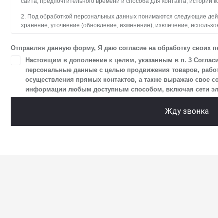
сайта, предпочтительного времени и способа для контакта, истории к
2. Под обработкой персональных данных понимаются следующие дейст
хранение, уточнение (обновление, изменение), извлечение, использо
блокирование, удаление, уничтожение персональных данных. Общес
с использованием средств автоматизации.
Отправляя данную форму, Я даю согласие на обработку своих 
3. Целью обработки персональных данных является осуществление 
Настоящим в дополнение к целям, указанным в п. 3 Соглас
и пользователями сайта.
персональные данные с целью продвижения товаров, работ,
осуществления прямых контактов, а также выражаю свое с
4. Я даю согласие на передачу моих персональных данных третьим л
информации любым доступным способом, включая сети элект
в разделе «Юридическая информация».
5. Данное Согласие действует до момента достижения цели обработк
Жду звонка
Я осведомлен, что Общество будет обрабатывать данные только в сл
цели, и может запросить, чтобы я продлил срок действия своего согла
чтобы гарантировать, что оно соответствует моим намерениям.
6. Согласие может быть отозвано путем направления письменного з
отправлением с описью вложения по адресу: 141031, Московская обл., 
ТПЗ «Алтуфьево», вл. 5, стр. 1.