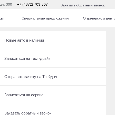
кая, 300
+7 (4872) 703-307
Заказать обратный звонок
сы
Специальные предложения
О дилерском цент
Получить консультацию по кредиту
Рассчитать кредит
Новые авто в наличии
м
Отправить заявку на Трейд-ин
Записаться на сервис
Записаться на тест-драйв
По умолчанию
Записаться на сервис
Отправить заявку на Трейд-ин
Отправить заявку на Трейд-ин
Заказать обратный звонок
Заказать обратный звонок
Записаться на сервис
Заказать обратный звонок