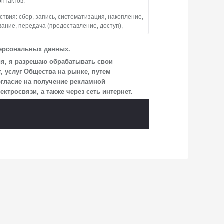
онтактов.
вия: сбор, запись, систематизация, накопление,
вание, передача (предоставление, доступ),
тво обрабатывает персональные данные
персональных данных.
взаимодействия Общества с посетителями
ия, я разрешаю обрабатывать свои
 услуг Общества на рынке, путем
огласие на получение рекламной
ицам, перечень которых размещен на сайте
росвязи, а также через сеть интернет.
и, указанной в настоящем Согласии.
учае, если это необходимо для определенной
сия на обработку по истечении 10 лет с тем,
аявления Обществу заказным почтовым
г. о. Мытищи, п. Вёшки, МКАД 84-й км,