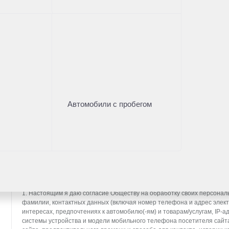
Нужна помощь с выбором а
Оставьте свои контакты и наш менеджер проконсу
Имя
*
Автомобили с пробегом
Телефон
*
* - поля, отмеченные звездочкой, обязательны к заполн
СОГЛАСИЕ НА ОБРАБОТКУ ПЕРСОНАЛЬНЫХ ДАННЫХ (далее — Согл
ООО «Тойота Мотор» (далее — Общество), расположенное по адресу: 14
п. Вёшки, МКАД, 84-й км, ТПЗ «Алтуфьево», вл. 5, стр. 1, является о
1. Настоящим я даю согласие Обществу на обработку своих персональ
фамилии, контактных данных (включая номер телефона и адрес элект
интересах, предпочтениях к автомобилю(-ям) и товарам/услугам, IP-а
системы устройства и модели мобильного телефона посетителя сайт