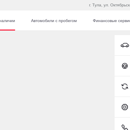
г. Тула, ул. Октябрьс
наличии
Автомобили с пробегом
Финансовые серви
автомобиль с пробего
Toyota C-HR
Сбросить
21 882 км
COO J8
49 л.с.), Робот, бензин, полный