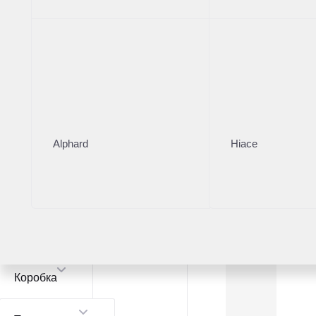
JAECOO
2
Модель
JAECOO J7
1
JAECOO J8
1
Alphard
Hiace
Цвет
Коробка