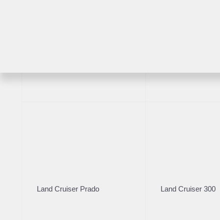
3 35
Пробег
, км
Расс
RAV4
Highlander
Ре
Возраст
2020
·
Audi
3 л (3
3 80
Расс
Land Cruiser Prado
Land Cruiser 300
Бренд