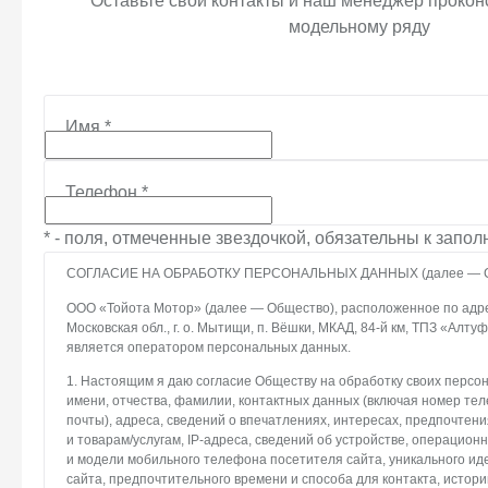
Оставьте свои контакты и наш менеджер проконс
модельному ряду
Имя
*
Телефон
*
* - поля, отмеченные звездочкой, обязательны к запо
СОГЛАСИЕ НА ОБРАБОТКУ ПЕРСОНАЛЬНЫХ ДАННЫХ (далее — С
ООО «Тойота Мотор» (далее — Общество), расположенное по адрес
Московская обл., г. о. Мытищи, п. Вёшки, МКАД, 84-й км, ТПЗ «Алтуфье
является оператором персональных данных.
1. Настоящим я даю согласие Обществу на обработку своих персо
имени, отчества, фамилии, контактных данных (включая номер те
почты), адреса, сведений о впечатлениях, интересах, предпочтени
и товарам/услугам, IP-адреса, сведений об устройстве, операцион
и модели мобильного телефона посетителя сайта, уникального и
сайта, предпочтительного времени и способа для контакта, истори