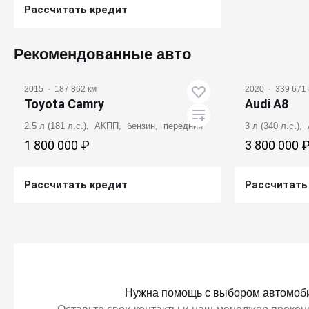
Рассчитать кредит
Получить предложение
Рекомендованные авто
2015
·
187 862 км
2020
·
339 671 
Toyota Camry
Audi A8
2.5 л (181 л.с.), АКПП, бензин, передний
3 л (340 л.с.)
1 800 000 ₽
3 800 000 
Рассчитать кредит
Рассчитать
Получить предложение
Получ
Нужна помощь с выбором автомоб