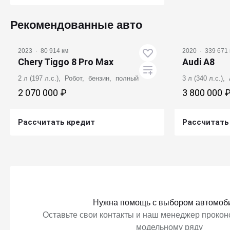
Получить предложение
Рекомендованные авто
2023
·
80 914 км
2020
·
339 671 
Chery Tiggo 8 Pro Max
Audi A8
2 л (197 л.с.), Робот, бензин, полный
3 л (340 л.с.)
2 070 000 ₽
3 800 000 
Рассчитать кредит
Рассчитать
Получить предложение
Получ
Нужна помощь с выбором автомоб
Оставьте свои контакты и наш менеджер проконс
модельному ряду