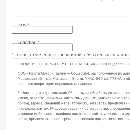
Имя
*
Телефон
*
* - поля, отмеченные звездочкой, обязательны к запо
СОГЛАСИЕ НА ОБРАБОТКУ ПЕРСОНАЛЬНЫХ ДАННЫХ (далее — С
ООО «Тойота Мотор» (далее — Общество), расположенное по адрес
Московская обл., г. о. Мытищи, п. Вёшки, МКАД, 84-й км, ТПЗ «Алтуфье
является оператором персональных данных.
1. Настоящим я даю согласие Обществу на обработку своих персо
имени, отчества, фамилии, контактных данных (включая номер те
почты), адреса, сведений о впечатлениях, интересах, предпочтени
и товарам/услугам, IP-адреса, сведений об устройстве, операцион
и модели мобильного телефона посетителя сайта, уникального и
сайта, предпочтительного времени и способа для контакта, истори
2. Под обработкой персональных данных понимаются следующие де