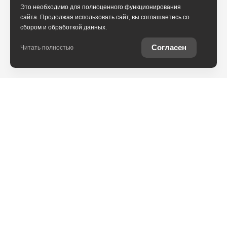
Это необходимо для полноценного функционирования
сайта. Продолжая использовать сайт, вы соглашаетесь со
сбором и обработкой данных.
Согласен
Читать полностью
Юридическая информация
Остались вопросы?
Купить Toyota в
кредит
Отправьте заявку, чтобы
Рассчитайте кредитное
получить консультацию по
предложение на вашу