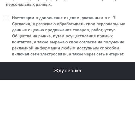
персональных данных.
персональных данных.
1. Настоящим я даю согласие Обществу на обработку
Настоящим в дополнение к целям, указанным в п. 3
своих персональных данных, а именно: имени, отчества,
Согласия, я разрешаю обрабатывать свои персональные
фамилии, контактных данных (включая номер телефона
данные с целью продвижения товаров, работ, услуг
Общества на рынке, путем осуществления прямых
и адрес электронной почты), адреса, сведений
контактов, а также выражаю свое согласие на получение
о впечатлениях, интересах, предпочтениях
рекламной информации любым доступным способом,
к автомобилю(-ям) и товарам/услугам, IP-адреса,
включая сети электросвязи, а также через сеть интернет.
сведений об устройстве, операционной системы
устройства и модели мобильного телефона посетителя
Жду звонка
сайта, уникального идентификатора посетителя сайта,
предпочтительного времени и способа для контакта,
истории контактов.
2. Под обработкой персональных данных понимаются
следующие действия: сбор, запись, систематизация,
накопление, хранение, уточнение (обновление,
изменение), извлечение, использование, передача
(предоставление, доступ), блокирование, удаление,