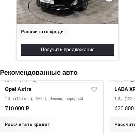
1.6 л (115 л.с.), МКПП, бензин, передний
530 000 ₽
Рассчитать кредит
Получить предложение
Рекомендованные авто
2012
·
165 786 км
2017
·
108 
Opel Astra
LADA X
1.4 л (140 л.с.), АКПП, бензин, передний
1.8 л (122
710 000 ₽
630 000
Рассчитать кредит
Рассчит