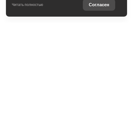
Согласен
Читать полностью
Юридическая информация
Остались вопросы?
Купить Toyota в
кредит
Отправьте заявку, чтобы
Рассчитайте кредитное
получить консультацию по
предложение на вашу
интересующей теме
новую Toyota