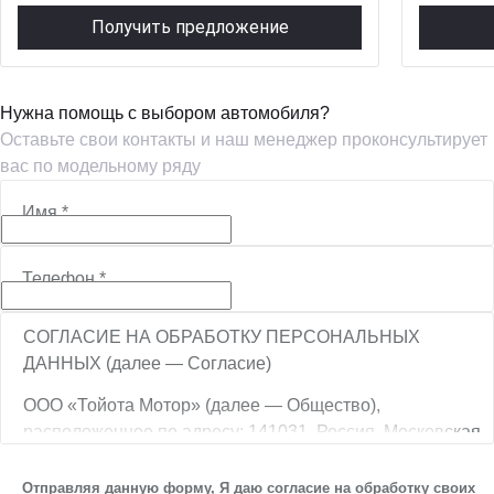
Получить предложение
Нужна помощь с выбором автомобиля?
Оставьте свои контакты и наш менеджер проконсультирует
вас по модельному ряду
Имя
*
Телефон
*
СОГЛАСИЕ НА ОБРАБОТКУ ПЕРСОНАЛЬНЫХ
ДАННЫХ (далее — Согласие)
ООО «Тойота Мотор» (далее — Общество),
расположенное по адресу: 141031, Россия, Московская
обл., г. о. Мытищи, п. Вёшки, МКАД, 84-й км,
ТПЗ «Алтуфьево», вл. 5, стр. 1, является оператором
Отправляя данную форму, Я даю согласие на обработку своих