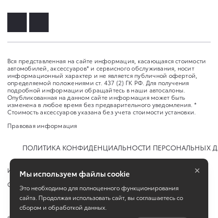
Вся представленная на сайте информация, касающаяся стоимости
автомобилей, аксессуаров* и сервисного обслуживания, носит
информационный характер и не является публичной офертой,
определяемой положениями ст. 437 (2) ГК РФ. Для получения
подробной информации обращайтесь в наши автосалоны.
Опубликованная на данном сайте информация может быть
изменена в любое время без предварительного уведомления. *
Стоимость аксессуаров указана без учета стоимости установки.
Правовая информация
ПОЛИТИКА КОНФИДЕНЦИАЛЬНОСТИ ПЕРСОНАЛЬНЫХ 
×
Изменить настройку cookies
Мы используем файлы cookie
Сбросить cookie
Это необходимо для полноценного функционирования
сайта. Продолжая использовать сайт, вы соглашаетесь со
сбором и обработкой данных.
©
2026
ООО "Смарт-Т"