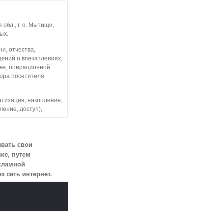
бл., г. о. Мытищи,
ых.
и, отчества,
дений о впечатлениях,
тве, операционной
тора посетителя
атизация, накопление,
ление, доступ),
льные данные
 посетителями
ывать свои
ке, путем
екламной
змещен на сайте
 сеть интернет.
огласии.
 для определенной
ии 10 лет с тем,