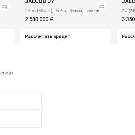
JAECOO J7
JAEC
1.6 л (186 л.с.), Робот, бензин, полный
2 л (2
2 580 000 ₽
3 350
Рассчитать кредит
Расс
Получить предложение
жениях