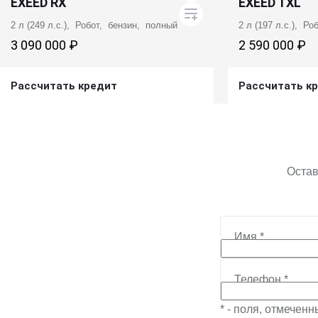
EXEED RX
EXEED TXL
2 л (249 л.с.), Робот, бензин, полный
2 л (197 л.с.), Р
3 090 000 ₽
2 590 000 ₽
Рассчитать кредит
Рассчитать к
Получить предложение
Получит
Остав
Имя
*
Телефон
*
* - поля, отмечен