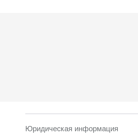
6. Согласие может 
отправлением с опис
ТПЗ «Алтуфьево», вл.
Юридическая информация