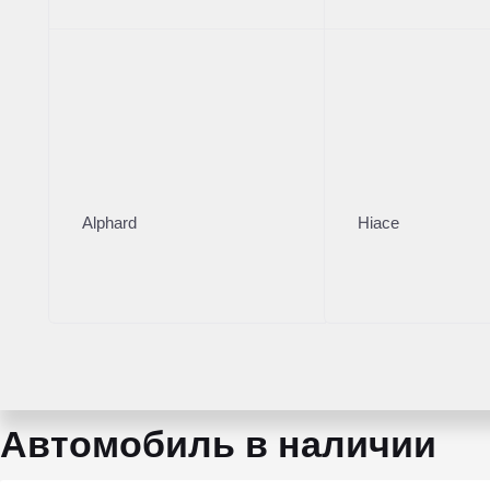
● Честная история - это ПРОЗРАЧНО!
● Выкуп - это ЭЛЕМЕНТАРНО!
● Комиссия - это МЫ!
● 136 пунктов - это ДИАГНОСТИКА!))
● Сервис официального дилера - это «МОЙ СЕРВИС»!
● Скидки при TRADE-IN - это ВЫГОДНО!
● Кредит по 2 документам и без первоначального взно
● Тестовая поездка - это ДОВЕРИЕ!
● Всё это - ТОЙОТА ЦЕНТР ТУЛА TRADE IN!
Alphard
Hiace
Остерегайтесь мошенников при покупке ИМПОРТНЫХ а
салон гарантирует юридическую чистоту ввезенных авт
Условия приобретения автомобиля в кредит, специальн
подробную информацию по автомобилю, уточняйте у м
или в нашем автосалоне!
Автомобиль в наличии