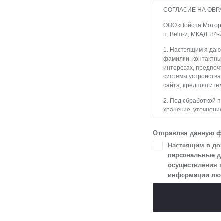
СОГЛАСИЕ НА ОБР
ООО «Тойота Мотор» 
п. Вёшки, МКАД, 84-
1. Настоящим я даю
фамилии, контактны
интересах, предпочт
системы устройства
сайта, предпочтител
2. Под обработкой 
хранение, уточнение
блокирование, уда
с использованием с
Отправляя данную ф
3. Целью обработки
Настоящим в доп
и пользователями с
персональные да
осуществления 
4. Я даю согласие 
информации любы
в разделе «Юридич
5. Данное Согласие
Я осведомлен, что 
цели, и может запро
чтобы гарантироват