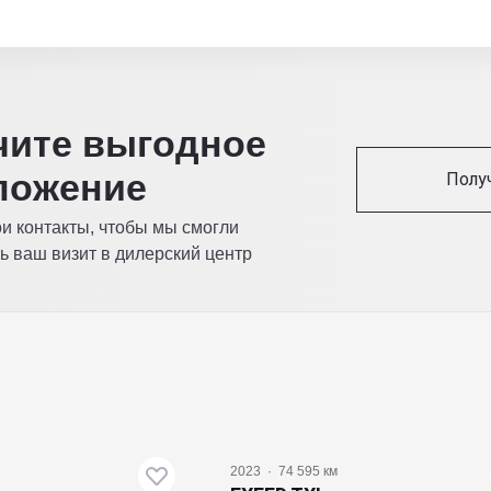
читe выгодное
ложение
Полу
ои контакты, чтобы мы смогли
ь ваш визит в дилерский центр
2023
·
74 595 км