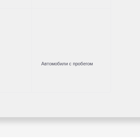
са - это БЫСТРО!
Автомобили с пробегом
втомобилей на территории РФ. Наш
омобилей!!
ые предложения, а так же более
енеджеров отдела продаж по телефону