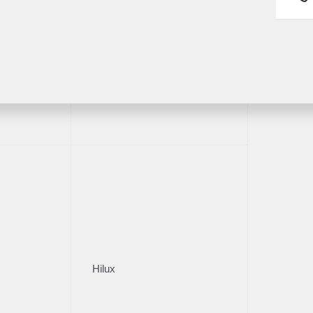
ва
Пробег
ПТС
25 889
Оригинал
Fortuner
Владельцы
Кузов
2
Внедорож­ник
и
Описание
Стоимос
Цена без уч
льшой выбор автомобилей с
ской чистоты сделки!
Hilux