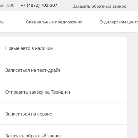
кая, 300
+7 (4872) 703-307
Заказать обратный звонок
сы
Специальные предложения
О дилерском цент
Получить консультацию по кредиту
Рассчитать кредит
Новые авто в наличии
Ещё 15 фото
2 750 000 ₽
Отправить заявку на Трейд-ин
Записаться на сервис
Записаться на тест-драйв
Получить предложение
Записаться на сервис
Отправить заявку на Трейд-ин
Отправить заявку на Трейд-ин
Заказать обратный звонок
Заказать обратный звонок
Записаться на сервис
Оставить заявку на кредит
Заказать обратный звонок