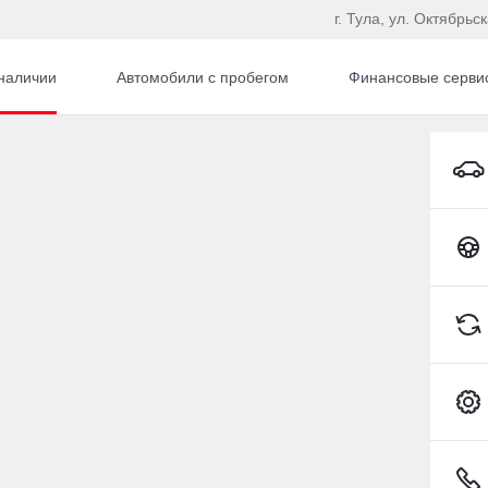
г. Тула, ул. Октябрьс
наличии
Автомобили с пробегом
Финансовые серви
EXEED VX Внедорожник Бензин 2,0 л 249 л.с. Робот
Toyota C-HR
7