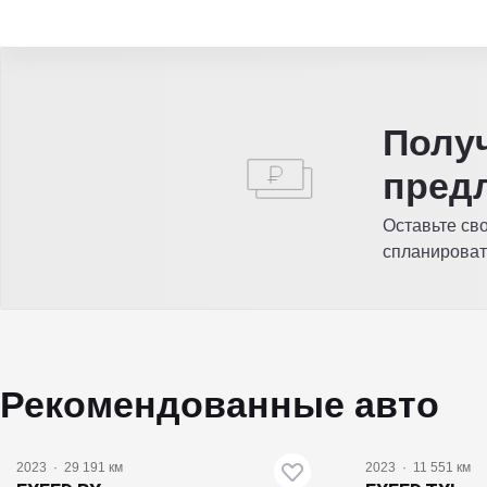
Полу
пред
Оставьте св
спланироват
Рекомендованные авто
2023
·
29 191 км
2023
·
11 551 км