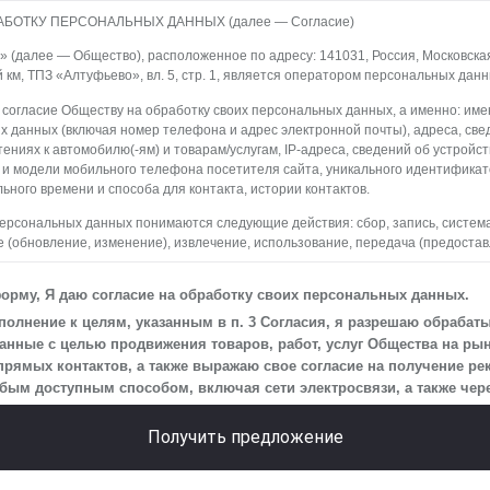
АБОТКУ ПЕРСОНАЛЬНЫХ ДАННЫХ (далее — Согласие)
(далее — Общество), расположенное по адресу: 141031, Россия, Московская о
й км, ТПЗ «Алтуфьево», вл. 5, стр. 1, является оператором персональных данн
 согласие Обществу на обработку своих персональных данных, а именно: имен
х данных (включая номер телефона и адрес электронной почты), адреса, све
ениях к автомобилю(-ям) и товарам/услугам, IP-адреса, сведений об устройс
 и модели мобильного телефона посетителя сайта, уникального идентифика
ьного времени и способа для контакта, истории контактов.
персональных данных понимаются следующие действия: сбор, запись, систем
 (обновление, изменение), извлечение, использование, передача (предостав
ление, уничтожение персональных данных. Общество обрабатывает персона
редств автоматизации.
орму, Я даю согласие на обработку своих персональных данных.
 персональных данных является осуществление взаимодействия Общества с
олнение к целям, указанным в п. 3 Согласия, я разрешаю обрабат
айта.
нные с целью продвижения товаров, работ, услуг Общества на рын
прямых контактов, а также выражаю свое согласие на получение р
на передачу моих персональных данных третьим лицам, перечень которых ра
м доступным способом, включая сети электросвязи, а также через
еская информация».
 действует до момента достижения цели обработки, указанной в настоящем С
Получить предложение
Общество будет обрабатывать данные только в случае, если это необходимо
сить, чтобы я продлил срок действия своего согласия на обработку по истечен
ь, что оно соответствует моим намерениям.