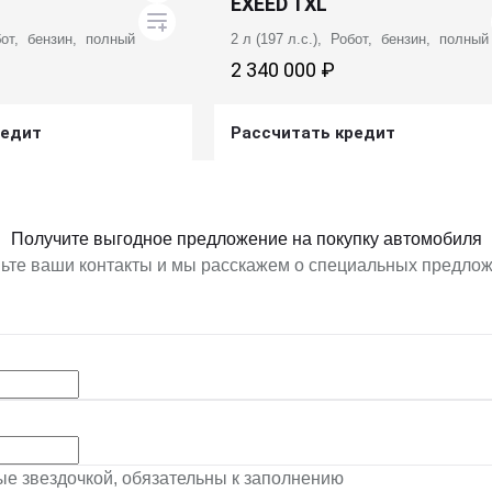
EXEED TXL
обот, бензин, полный
2 л (197 л.с.), Робот, бензин, полный
2 340 000 ₽
редит
Рассчитать кредит
ь предложение
Получить предложение
Получите выгодное предложение на покупку автомобиля
ьте ваши контакты и мы расскажем о специальных предло
ные звездочкой, обязательны к заполнению